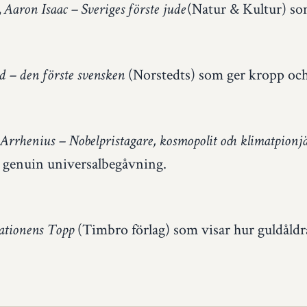
,
(Natur & Kultur) so
Aaron Isaac – Sveriges förste jude
(Norstedts) som ger kropp och 
d – den förste svensken
Arrhenius – Nobelpristagare, kosmopolit och klimatpionj
en genuin universalbegåvning.
(Timbro förlag) som visar hur guldåld
sationens Topp
.