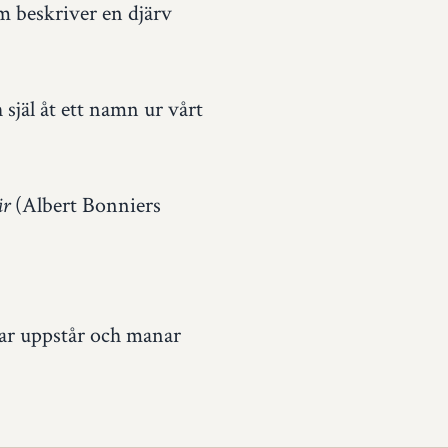
m beskriver en djärv
själ åt ett namn ur vårt
(Albert Bonniers
är
rar uppstår och manar