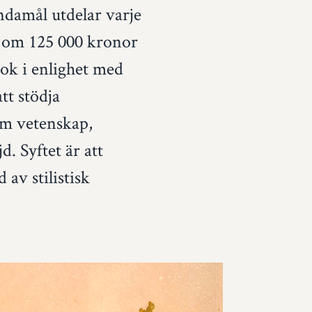
ndamål utdelar varje
et om 125 000 kronor
bok i enlighet med
tt stödja
am vetenskap,
. Syftet är att
av stilistisk