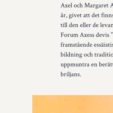
Axel och Margaret Ax
år, givet att det fi
till den eller de le
Forum Axess devis ”V
framstående essäisti
bildning och traditi
uppmuntra en berätta
briljans.