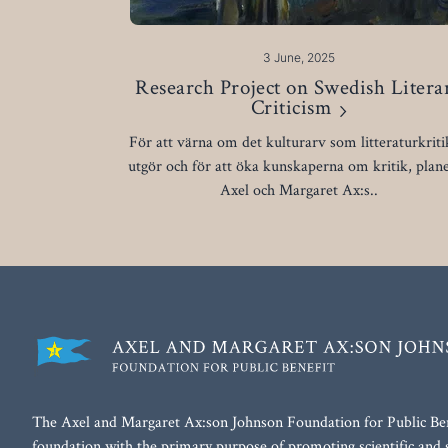
3 June, 2025
Research Project on Swedish Litera
Criticism
För att värna om det kulturarv som litteraturkrit
utgör och för att öka kunskaperna om kritik, plan
Axel och Margaret Ax:s..
The Axel and Margaret Ax:son Johnson Foundation for Public Bene
foundation with the primary purpose of promoting scientific and 