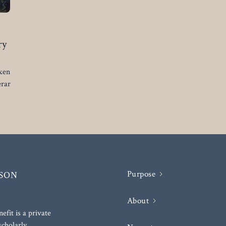
ry
iken
erar
Purpose
About
fit is a private
scholarly