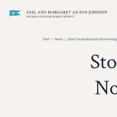
Start
/
News
/
Stora Fackbokspriset Nominering
Sto
No