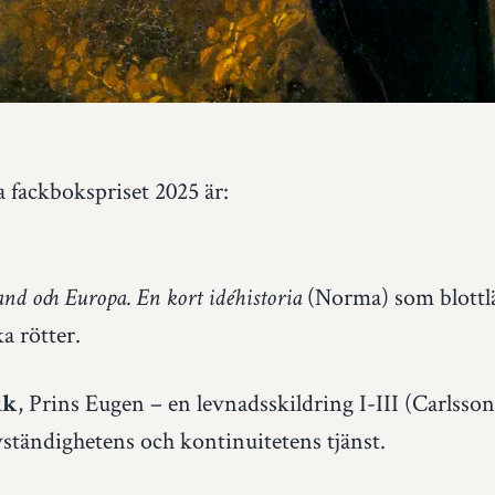
 fackbokspriset 2025 är:
(Norma) som blottlä
and och Europa. En kort idéhistoria
a rötter.
, Prins Eugen – en levnadsskildring I-III (Carlsson
ik
lvständighetens och kontinuitetens tjänst.