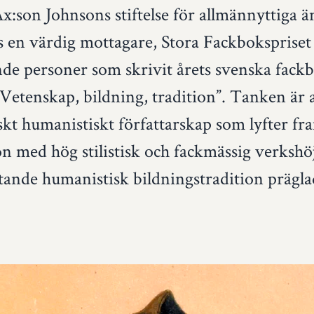
:son Johnsons stiftelse för allmännyttiga ä
nns en värdig mottagare, Stora Fackbokspris
vande personer som skrivit årets svenska fack
etenskap, bildning, tradition”. Tanken är a
skt humanistiskt författarskap som lyfter fr
on med hög stilistisk och fackmässig verkshöjd
nde humanistisk bildningstradition präglad 