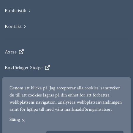
Publicistik
Kontakt
Axess
Bokförlaget Stolpe
Engelsberg Ideas
Genom att klicka på 'Jag accepterar alla cookies' samtycker
du till att cookies lagras på din enhet för att förbättra
The Ax:son Johnson Institute for Statecraft and
webbplatsens navigation, analysera webbplatsanvändningen
Diplomacy
samt för hjälpa till med våra marknadsföringsinsatser.
Stäng
TERMS OF USE