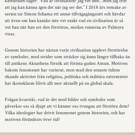
katedralen säger: “Vad är civilisation? Jag vet inte…men jag tror
att jag kan känna igen det när jag ser det.” I 2018 års remake av
serien tar Simon Schama ett annat tillvägagångssätt och hävdar
att även om han kanske inte vet exakt vad en civilisation är så
vet han när han ser den förstöras, medan ruinerna av Palmyra
visas.
Genom historien har nästan varje civilisation upplevt förstörelse
av symboler, med strider som sträcker sig ännu längre tillbaka än
till antikens Aknathens försök att förinta guden Amun. Motiven
bakom fenomenet har varierat, men med den senaste tidens
ökande aktivitet från religiösa, politiska och militära extremister
har ikonoklasm blivit allt mer aktuellt på en global skala.
Frågan kvarstår, vad är det med bilder och symboler som
påverkar oss så djupt att vi känner oss tvungna att förstöra dem?
Vilka ideologier har drivit fenomenet genom historien, och har
motiven förändrats över tid?